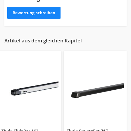
Eigene Bewertung schreiben
Bewertung schreiben
Nickname
Artikel aus dem gleichen Kapitel
Zusammenfassung
Bewertung
Bewertung abschicken
Thule SlideBar 162
Thule SquareBar 767