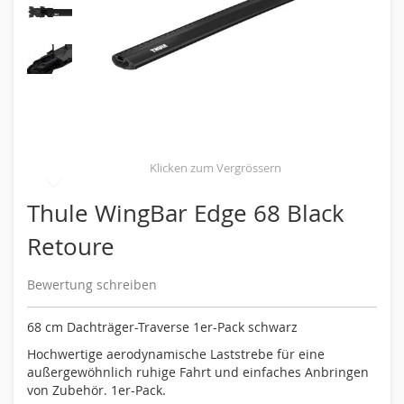
Skip
Thule WingBar Edge 68 Black
to
Retoure
the
beginning
of
Bewertung schreiben
the
images
68 cm Dachträger-Traverse 1er-Pack schwarz
gallery
Hochwertige aerodynamische Laststrebe für eine
außergewöhnlich ruhige Fahrt und einfaches Anbringen
von Zubehör. 1er-Pack.