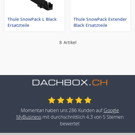
Thule SnowPack L Black
Thule SnowPack Extender
Ersatzteile
Black Ersatzteile
8
Artikel
Momentan haben uns 286 Kunden auf
Google
MyBusiness
mit durchschnittlich 4.3 von 5 Sternen
bewertet