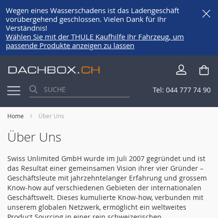
Wegen eines Wasserschadens ist das Ladengeschäft
vorübergehend geschlossen. Vielen Dank für Ihr
Verständnis!
Wählen Sie mit der THULE Kaufhilfe Ihr Fahrzeug, um
passende Produkte anzeigen zu lassen
Direkt
Me
zum
Inhalt
Tel:
044 777 74 90
Home
Über Uns
Über Uns
Swiss Unlimited GmbH wurde im Juli 2007 gegründet und ist
das Resultat einer gemeinsamen Vision ihrer vier Gründer –
Geschäftsleute mit jahrzehntelanger Erfahrung und grossem
Know-how auf verschiedenen Gebieten der internationalen
Geschäftswelt. Dieses kumulierte Know-how, verbunden mit
unserem globalen Netzwerk, ermöglicht ein weltweites
Product Sourcing in einer rein schweizerischen