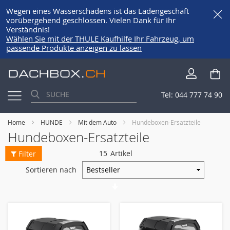
Wegen eines Wasserschadens ist das Ladengeschäft
vorübergehend geschlossen. Vielen Dank für Ihr
Verständnis!
Wählen Sie mit der THULE Kaufhilfe Ihr Fahrzeug, um
passende Produkte anzeigen zu lassen
Direkt
Me
zum
Inhalt
Tel:
044 777 74 90
Home
HUNDE
Mit dem Auto
Hundeboxen-Ersatzteile
Hundeboxen-Ersatzteile
15
Artikel
Filter
Sortieren nach
Aufsteigende
Richtung
festlegen