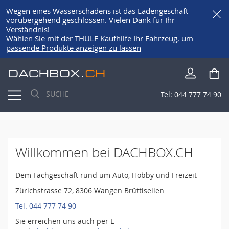
Wegen eines Wasserschadens ist das Ladengeschäft
vorübergehend geschlossen. Vielen Dank für Ihr
Verständnis!
Wählen Sie mit der THULE Kaufhilfe Ihr Fahrzeug, um
passende Produkte anzeigen zu lassen
Direkt
Me
zum
Inhalt
Tel:
044 777 74 90
Willkommen bei DACHBOX.CH
Dem Fachgeschäft rund um Auto, Hobby und Freizeit
Zürichstrasse 72, 8306 Wangen Brüttisellen
Tel. 044 777 74 90
Sie erreichen uns auch per E-