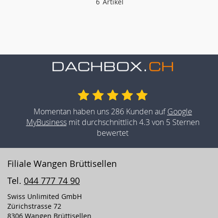
6
Artikel
Momentan haben uns 286 Kunden auf
Google
MyBusiness
mit durchschnittlich 4.3 von 5 Sternen
bewertet
Filiale Wangen Brüttisellen
Tel.
044 777 74 90
Swiss Unlimited GmbH
Zürichstrasse 72
8306 Wangen Brüttisellen