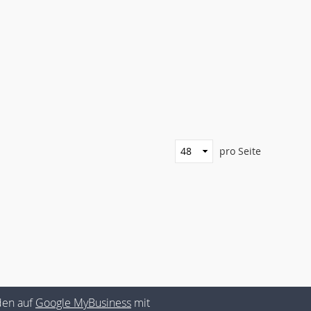
pro Seite
den auf
Google MyBusiness
mit