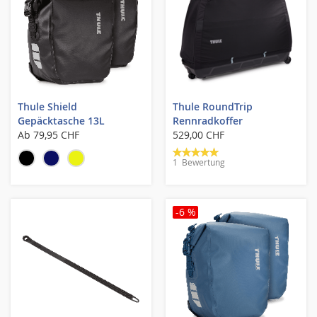
Thule Shield
Thule RoundTrip
Gepäcktasche 13L
Rennradkoffer
Ab
79,95 CHF
529,00 CHF
Bewertung:
1
Bewertung
100%
-6 %