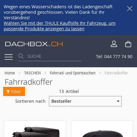
Wegen eines Wasserschadens ist das Ladengeschäft
vorübergehend geschlossen. Vielen Dank für Ihr
Verständnis!
Wählen Sie mit der THULE Kaufhilfe Ihr Fahrzeug, um
passende Produkte anzeigen zu lassen
Direkt
Me
zum
Inhalt
Tel:
044 777 74 90
Home
TASCHEN
Fahrrad- und Sporttaschen
Fahrradkoffer
Fahrradkoffer
13
Artikel
Filter
Sortieren nach
Aufsteigende
Richtung
festlegen