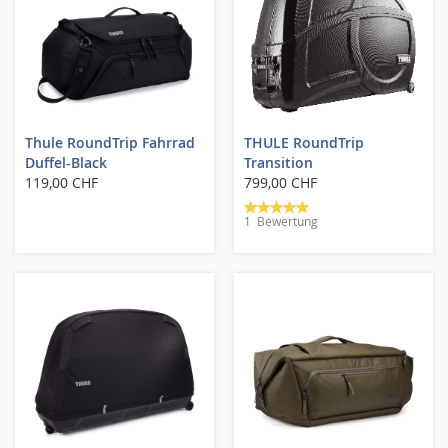
Thule RoundTrip Fahrrad
THULE RoundTrip
Duffel-Black
Transition
119,00 CHF
799,00 CHF
Bewertung:
1
Bewertung
100%