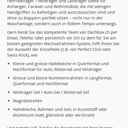
Fahrradträger / Veloträger und Lastträger sowie für
Anhänger, Caravan und Wohnmobile, die mit wenigen
Handgriffen zu befestigen und auszutauschen sind und
ohne zu klappern perfekt sitzen – nicht nur in der
Waschanlage, sondern auch in flottem Tempo unterwegs.
Gern berät Sie das kompetente Team von Dachbox.ch per
Email, Telefon oder persönlich vor Ort zu dem für Sie am
besten geeigneten Wechselrahmen-System, hilft Ihnen bei
der Auswahl der Einzelteile (z.B. von Perfect Click oder
Swiss Klick), wie
Kleine und grosse Haltebleche in Querformat und
Hochformat für Auto, Motorrad und Veloträger
Grosse und kleine Nummernrahmen in Langformat,
Querformat und Hochformat
Veloträger-Set / Auto-Set / Motorrad-Set
Magnetstreifen
Haltebleche, Rahmen und Sets in Kunststoff oder
Aluminium matt, glänzend oder verchromt
und nimmt sich Zeit für die Beantwortung Ihrer Fragen.