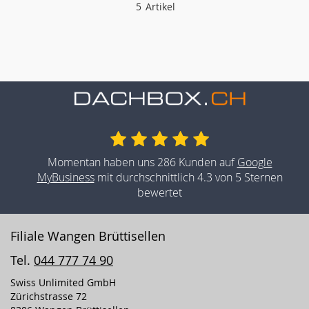
5
Artikel
Momentan haben uns 286 Kunden auf
Google
MyBusiness
mit durchschnittlich 4.3 von 5 Sternen
bewertet
Filiale Wangen Brüttisellen
Tel.
044 777 74 90
Swiss Unlimited GmbH
Zürichstrasse 72