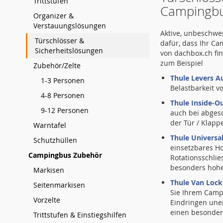
Trittstufen
Campingbu
Organizer &
Verstauungslösungen
Aktive, unbeschwe
Türschlösser &
dafür, dass Ihr C
Sicherheitslösungen
von dachbox.ch fi
zum Beispiel
Zubehör/Zelte
Thule Levers A
1-3 Personen
Belastbarkeit 
4-8 Personen
Thule Inside-O
9-12 Personen
auch bei abges
der Tür / Klapp
Warntafel
Thule Universa
Schutzhüllen
einsetzbares H
Campingbus Zubehör
Rotationsschlie
besonders hohe
Markisen
Thule Van Lock
Seitenmarkisen
Sie Ihrem Campi
Vorzelte
Eindringen uner
einen besonder
Trittstufen & Einstiegshilfen