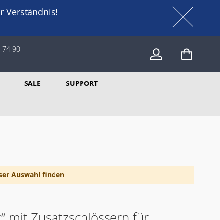
r Verständnis!
 74 90
Mein W
SALE
SUPPORT
ser Auswahl finden
t“ mit Zusatzschlössern für