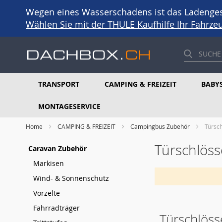
Wegen eines Wasserschadens ist das Ladengesc
Wählen Sie mit der THULE Kaufhilfe Ihr Fahrz
TRANSPORT
CAMPING & FREIZEIT
BABYS
MONTAGESERVICE
Home
CAMPING & FREIZEIT
Campingbus Zubehör
Türsc
Türschlöss
Caravan Zubehör
Markisen
Wind- & Sonnenschutz
Vorzelte
Fahrradträger
Türschlöss