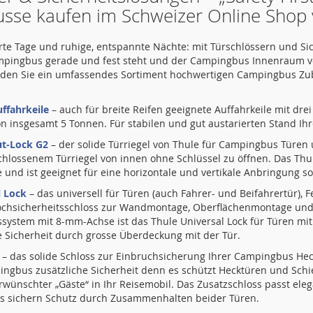
sse kaufen im Schweizer Online Shop 
rte Tage und ruhige, entspannte Nächte: mit Türschlössern und Si
ampingbus gerade und fest steht und der Campingbus Innenraum vo
nden Sie ein umfassendes Sortiment hochwertigen Campingbus Zub
uffahrkeile
– auch für breite Reifen geeignete Auffahrkeile mit dr
von insgesamt 5 Tonnen. Für stabilen und gut austarierten Stand
ut-Lock G2
– der solide Türriegel von Thule für Campingbus Türen 
chlossenem Türriegel von innen ohne Schlüssel zu öffnen. Das Thu
e und ist geeignet für eine horizontale und vertikale Anbringung s
l Lock
– das universell für Türen (auch Fahrer- und Beifahrertür),
ochsicherheitsschloss zur Wandmontage, Oberflächenmontage un
ssystem mit 8-mm-Achse ist das Thule Universal Lock für Türen mit
 Sicherheit durch grosse Überdeckung mit der Tür.
– das solide Schloss zur Einbruchsicherung Ihrer Campingbus He
ngbus zusätzliche Sicherheit denn es schützt Hecktüren und Schie
wünschter „Gäste“ in Ihr Reisemobil. Das Zusatzschloss passt eleg
s sichern Schutz durch Zusammenhalten beider Türen.