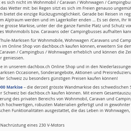
t es sich nicht im Wohnmobil / Caravan / Wohnwagen / Campingbus,
 das Wetter mit: bei Regen sitzt es sich im Freien genauso ungem
 bietet die einzige Rückzugsmöglichkeit. Gerade bei Reisen in re
em Alptraum werden und im Lagerkoller enden … Es sei denn, Ihr
he grosse Markise, unter der die ganze Familie Platz und Schutz v
des Wohnmobils bzw. Caravans oder Campingbusses aufhalten kan
Thule-Markisen für Wohnmobile, Wohnwagen /Caravans und Campin
n im Online Shop von dachbox.ch kaufen können, erweitern Sie 
aravan / Campingbus / Wohnwagen erheblich und können die Zeit 
r geniessen.
ie in unserem dachbox.ch Online Shop und in den Niederlassung
rkisen Occasionen, Sonderangebote, Aktionen und Preisreduzierun
der Schweiz zu besonders günstigen Preisen kaufen können!
000 Markise
– die derzeit grösste Wandmarkise des schwedischen S
 der Schweiz bei dachbox.ch kaufen können. Mit einem Gesamtauszu
serung des privaten Bereichs von Wohnmobil, Caravan und Camping
ch hochwertigen, robusten Materialien gefertigt und in gewohnter
ischen Funktionalitäten ausgestattet, die das Leben in Wohnwagen
r Nachrüstung eines 230 V-Motors