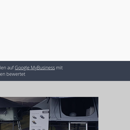
den auf
Google MyBusiness
mit
rnen bewertet