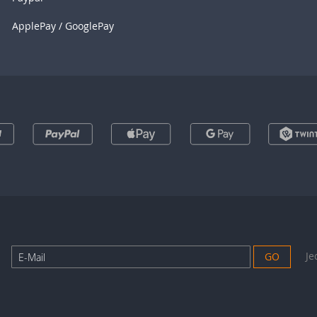
ApplePay / GooglePay
Anmeldung
Je
GO
zum
Newsletter: