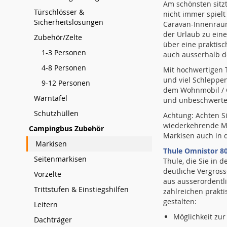
Am schönsten sitz
Türschlösser &
nicht immer spielt
Sicherheitslösungen
Caravan-Innenraum
der Urlaub zu ein
Zubehör/Zelte
über eine praktisc
1-3 Personen
auch ausserhalb 
4-8 Personen
Mit hochwertigen 
und viel Schleppe
9-12 Personen
dem Wohnmobil / C
Warntafel
und unbeschwerte
Schutzhüllen
Achtung: Achten S
wiederkehrende Ma
Campingbus Zubehör
Markisen auch in 
Markisen
Thule Omnistor 8
Seitenmarkisen
Thule, die Sie in
deutliche Vergrös
Vorzelte
aus ausserordentli
Trittstufen & Einstiegshilfen
zahlreichen prakt
gestalten:
Leitern
Möglichkeit zu
Dachträger