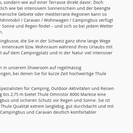
 sondern wie auf einer Terrasse direkt davor. Doch
ütlich wie bei intensivem Sonnenschein und der beengte
gnerische Gebiete oder mediterrane Regionen kann so
 Wohnmobil / Caravan / Wohnwagen / Campingbus verfügt
or Sonne und Regen findet – und sich so bei jedem Wetter
n.
gbusse, die Sie in der Schweiz ganz ohne lange Wege
den Innenraum bzw. Wohnraum während Ihres Urlaubs mit
auf dem Campingplatz und in der Natur viel intensiver
en in unserem Showroom auf regelmässig
gen, bei denen Sie für kurze Zeit hochwertige Thule
pezialisten für Camping, Outdoor-Aktivitäten und Reisen
g bis 2,75 m bietet Thule Omnistor 8000 Markise eine
bus und sicheren Schutz vor Regen und Sonne. Sie ist
 Thule Qualität extrem langlebig, gut durchdacht und mit
, Campingbus und Caravan deutlich komfortabler