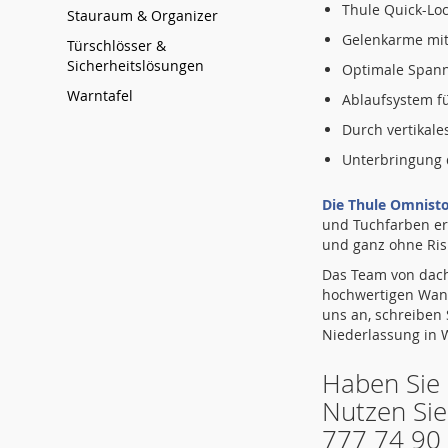
Thule Quick-Loc
Stauraum & Organizer
Gelenkarme mit
Türschlösser &
Sicherheitslösungen
Optimale Spann
Warntafel
Ablaufsystem f
Durch vertikal
Unterbringung 
Die Thule Omnist
und Tuchfarben erh
und ganz ohne Ris
Das Team von dach
hochwertigen Wand
uns an, schreiben
Niederlassung in W
Haben Sie 
Nutzen Sie
777 74 90