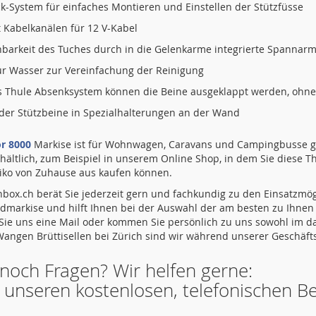
k-System für einfaches Montieren und Einstellen der Stützfüsse
 Kabelkanälen für 12 V-Kabel
barkeit des Tuches durch in die Gelenkarme integrierte Spannar
ür Wasser zur Vereinfachung der Reinigung
es Thule Absenksystem können die Beine ausgeklappt werden, ohne
der Stützbeine in Spezialhalterungen an der Wand
or 8000
Markise ist für Wohnwagen, Caravans und Campingbusse g
ältlich, zum Beispiel in unserem Online Shop, in dem Sie diese Th
iko von Zuhause aus kaufen können.
box.ch berät Sie jederzeit gern und fachkundig zu den Einsatzmö
markise und hilft Ihnen bei der Auswahl der am besten zu Ihnen
 Sie uns eine Mail oder kommen Sie persönlich zu uns sowohl im d
angen Brüttisellen bei Zürich sind wir während unserer Geschäftsz
noch Fragen? Wir helfen gerne:
 unseren kostenlosen, telefonischen Be