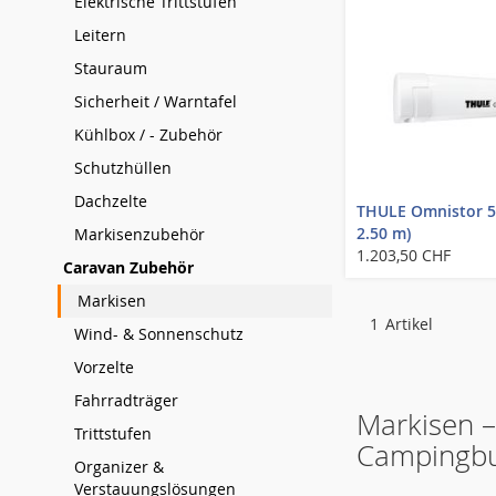
Elektrische Trittstufen
Leitern
Stauraum
Sicherheit / Warntafel
Kühlbox / - Zubehör
Schutzhüllen
Dachzelte
THULE Omnistor 52
2.50 m)
Markisenzubehör
1.203,50 CHF
Caravan Zubehör
Markisen
1
Artikel
Wind- & Sonnenschutz
Vorzelte
Fahrradträger
Markisen 
Trittstufen
Campingbus
Organizer &
Verstauungslösungen