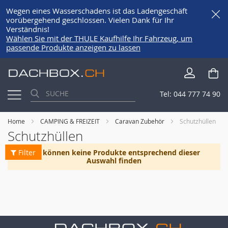
Wegen eines Wasserschadens ist das Ladengeschäft
vorübergehend geschlossen. Vielen Dank für Ihr
Verständnis!
Wählen Sie mit der THULE Kaufhilfe Ihr Fahrzeug, um
passende Produkte anzeigen zu lassen
Direkt
Me
zum
Inhalt
Tel:
044 777 74 90
Home
CAMPING & FREIZEIT
Caravan Zubehör
Schutzhüllen
Schutzhüllen
Filter
Wir können keine Produkte entsprechend dieser
Auswahl finden