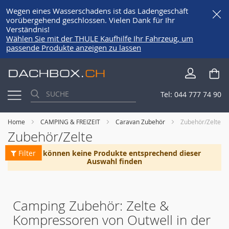
Wegen eines Wasserschadens ist das Ladengeschäft
vorübergehend geschlossen. Vielen Dank für Ihr
Verständnis!
Wählen Sie mit der THULE Kaufhilfe Ihr Fahrzeug, um
passende Produkte anzeigen zu lassen
Direkt
Me
zum
Inhalt
Tel:
044 777 74 90
Home
CAMPING & FREIZEIT
Caravan Zubehör
Zubehör/Zelte
Zubehör/Zelte
Filter
Wir können keine Produkte entsprechend dieser
Auswahl finden
Camping Zubehör: Zelte &
Kompressoren von Outwell in der