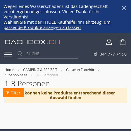
Wegen eines Wasserschadens ist das Ladengeschäft
vorübergehend geschlossen. Vielen Dank für Ihr
Verständnis!
Wählen Sie mit der THULE Kaufhilfe Ihr Fahrzeug, um
passende Produkte anzeigen zu lassen
Direkt
Me
zum
Inhalt
Tel:
044 777 74 90
Home
CAMPING & FREIZEIT
Caravan Zubehör
Zubehör/Zelte
1-3 Personen
1-3 Personen
Filter
Wir können keine Produkte entsprechend dieser
Auswahl finden