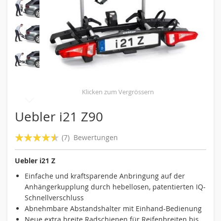
Skip
Uebler i21 Z90
to
the
Bewertung:
(7)
Bewertungen
beginning
86
100
% of
of
Uebler i21 Z
the
images
Einfache und kraftsparende Anbringung auf der
gallery
Anhängerkupplung durch hebellosen, patentierten IQ-
Schnellverschluss
Abnehmbare Abstandshalter mit Einhand-Bedienung
Neue extra breite Radschienen für Reifenbreiten bis