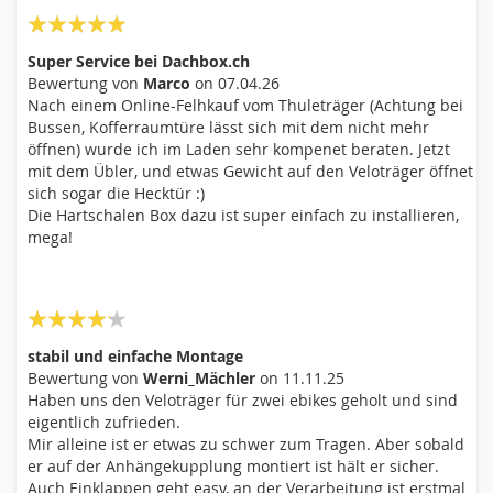
Nickname
100%
Super Service bei Dachbox.ch
Bewertung von
Marco
on
07.04.26
Nach einem Online-Felhkauf vom Thuleträger (Achtung bei
Zusammenfassung
Bussen, Kofferraumtüre lässt sich mit dem nicht mehr
öffnen) wurde ich im Laden sehr kompenet beraten. Jetzt
mit dem Übler, und etwas Gewicht auf den Veloträger öffnet
Bewertung
sich sogar die Hecktür :)
Die Hartschalen Box dazu ist super einfach zu installieren,
mega!
80%
stabil und einfache Montage
Bewertung von
Werni_Mächler
on
11.11.25
Haben uns den Veloträger für zwei ebikes geholt und sind
eigentlich zufrieden.
Mir alleine ist er etwas zu schwer zum Tragen. Aber sobald
Bewertung abschicken
er auf der Anhängekupplung montiert ist hält er sicher.
Auch Einklappen geht easy, an der Verarbeitung ist erstmal