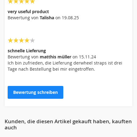
Nickname
100%
very useful product
Bewertung von
Talisha
on
19.08.25
Zusammenfassung
Bewertung
80%
schnelle Lieferung
Bewertung von
matthis müller
on
15.11.24
Ich bin zufrieden, die Lieferung derwheel straps ist drei
Tage nach Bestellung bei mir eingetroffen.
Bewertung schreiben
Bewertung abschicken
Kunden, die diesen Artikel gekauft haben, kauften
auch