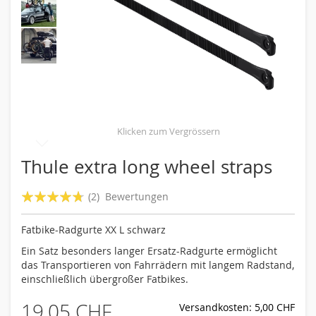
Skip
Thule extra long wheel straps
to
the
Bewertung:
(2)
Bewertungen
beginning
90
100
% of
of
Fatbike-Radgurte XX L schwarz
the
images
Ein Satz besonders langer Ersatz-Radgurte ermöglicht
gallery
das Transportieren von Fahrrädern mit langem Radstand,
einschließlich übergroßer Fatbikes.
19,05 CHF
Versandkosten: 5,00 CHF