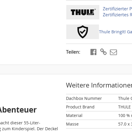
Thule BringIt! G
Teilen
teilen
kopieren
Weitere Informatione
Weitere
Dachbox Nummer
Thule 
Informationen
Product Brand
THULE
 Abenteuer
Material
100 % 
acht dieser 55-Liter-
Masse
57.0 x 
 zum Kinderspiel. Der Deckel