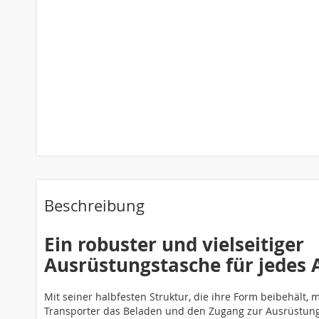
Skip
to
the
beginning
of
the
images
gallery
Beschreibung
Ein robuster und vielseitiger
Ausrüstungstasche für jedes
Mit seiner halbfesten Struktur, die ihre Form beibehält, m
Transporter das Beladen und den Zugang zur Ausrüstung