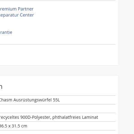
arantie
n
Chasm Ausrüstungswürfel 55L
recyceltes 900D-Polyester, phthalatfreies Laminat
36.5 x 31.5 cm