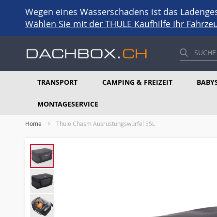
Wegen eines Wasserschadens ist das Ladengesc
Wählen Sie mit der THULE Kaufhilfe Ihr Fahrz
TRANSPORT
CAMPING & FREIZEIT
BABYS
MONTAGESERVICE
Home
Thule Chasm Ausrüstungswürfel 55L
Skip
to
the
end
of
the
images
gallery