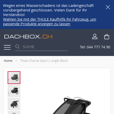
Wegen eines Wasserschadens ist das Ladengeschäft
vorübergehend geschlossen. Vielen Dank für Ihr
Verständnis!
Wählen Sie mit der THULE Kaufhilfe Ihr Fahrzeug, um
passende Produkte anzeigen zu lassen
Direkt
Me
zum
Inhalt
Tel:
044 777 74 90
Home
Thule Chariot Sport 2 single Black
Skip
to
the
end
of
the
images
gallery