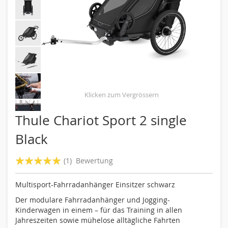
Skip
Thule Chariot Sport 2 single
to
Black
the
beginning
of
Bewertung:
(1)
Bewertung
the
100
100
% of
images
Multisport-Fahrradanhänger Einsitzer schwarz
gallery
Der modulare Fahrradanhänger und Jogging-
Kinderwagen in einem – für das Training in allen
Jahreszeiten sowie mühelose alltägliche Fahrten