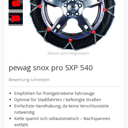
Skip
pewag snox pro SXP 540
to
the
Bewertung schreiben
beginning
of
the
Empfohlen für frontgetriebene Fahrzeuge
images
Optimal für Stadtfahrten / befestigte Straßen
gallery
Einfachste Handhabung, da keine Verschlussteile
notwendig
Kette spannt sich vollautomatisch – Nachspannen
entfällt