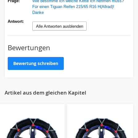
Frage:
Wie bestimme ich welche Kette ich nehmen muss?
Für einen Tiguan Reifen 215/65 R16 H(Allrad)!
Danke
Antwort:
Alle Antworten ausblenden
Bewertungen
Eigene Bewertung schreiben
Bewertung schreiben
Nickname
Artikel aus dem gleichen Kapitel
Zusammenfassung
Bewertung