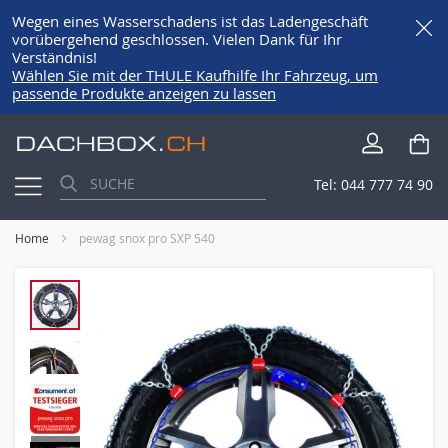
Wegen eines Wasserschadens ist das Ladengeschäft
vorübergehend geschlossen. Vielen Dank für Ihr
Verständnis!
Wählen Sie mit der THULE Kaufhilfe Ihr Fahrzeug, um
passende Produkte anzeigen zu lassen
Direkt
Me
zum
Inhalt
Tel:
044 777 74 90
Home
pewag snox pro SXP 540
Skip
to
the
end
of
the
images
gallery