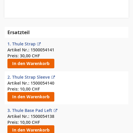
Skip
to
the
Ersatzteil
beginning
of
1.
Thule Strap
the
1500054141
images
30,00 CHF
gallery
In den Warenkorb
2.
Thule Strap Sleeve
1500054140
10,00 CHF
In den Warenkorb
3.
Thule Base Pad Left
1500054138
10,00 CHF
In den Warenkorb